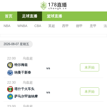
首页
足球直播
篮球直播
NBA
WNBA
CBA
英超
西甲
德甲
意甲
法
亚冠杯
足协杯
沙特联
2026-08-07 星期五
22:00
乌兹超
特尔梅兹
未开始
vs
纳曼干新春
22:30
乌兹超
塔什干火车头
未开始
vs
萨马尔罕迪纳摩
23:00
乌兹超