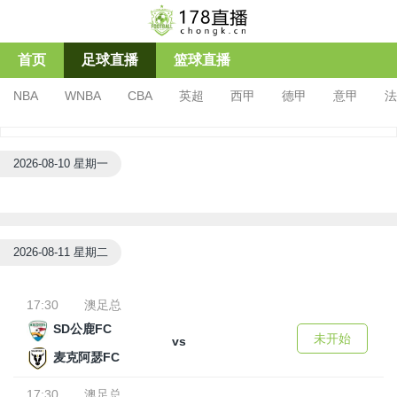
首页
足球直播
篮球直播
NBA
WNBA
CBA
英超
西甲
德甲
意甲
法
亚冠杯
足协杯
沙特联
2026-08-10 星期一
2026-08-11 星期二
17:30
澳足总
SD公鹿FC
未开始
vs
麦克阿瑟FC
17:30
澳足总